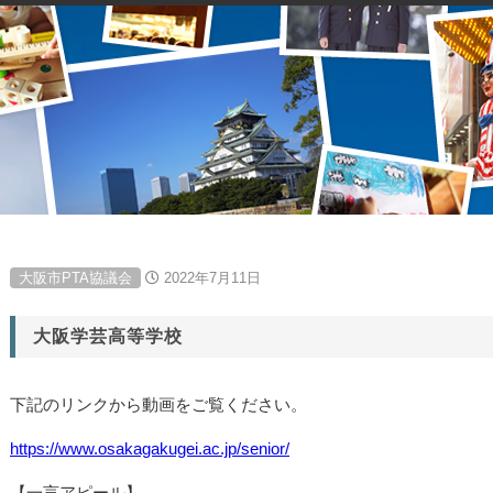
大阪市PTA協議会
2022年7月11日
大阪学芸高等学校
下記のリンクから動画をご覧ください。
https://www.osakagakugei.ac.jp/senior/
【一言アピール】