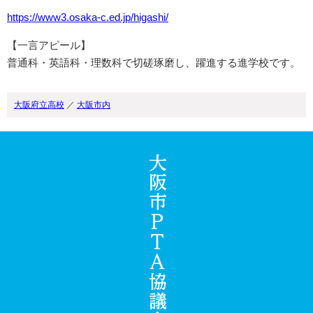
https://www3.osaka-c.ed.jp/higashi/
【一言アピール】
普通科・英語科・理数科で切磋琢磨し、躍進する進学校です。
大阪府立高校
／
大阪市内