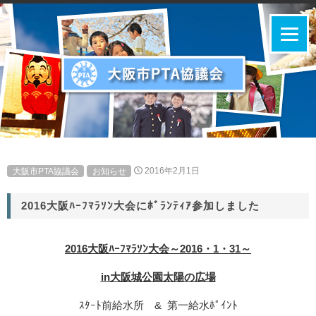
大阪市PTA協議会
お知らせ
2016年2月1日
2016大阪ﾊｰﾌﾏﾗｿﾝ大会にﾎﾞﾗﾝﾃｨｱ参加しました
2016大阪ﾊｰﾌﾏﾗｿﾝ大会～2016・1・31～
in大阪城公園太陽の広場
ｽﾀｰﾄ前給水所 & 第一給水ﾎﾟｲﾝﾄ