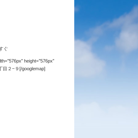
すぐ
dth=”576px” height=”576px”
２−９[/googlemap]