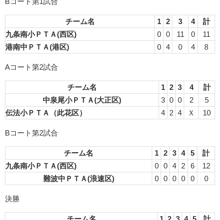
Bコート第1試合
チーム名
1
2
3
4
計
九条南小ＰＴＡ(西区)
0
0
11
0
11
港南中ＰＴＡ(港区)
0
4
0
4
8
Aコート第2試合
チーム名
1
2
3
4
計
中泉尾小ＰＴＡ(大正区)
3
0
0
2
5
伝法小ＰＴＡ（此花区）
4
2
4
Ｘ
10
Bコート第2試合
チーム名
1
2
3
4
5
計
九条南小ＰＴＡ(西区)
0
0
4
2
6
12
難波中ＰＴＡ(浪速区)
0
0
0
0
0
0
決勝
チーム名
1
2
3
4
5
計