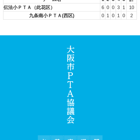
伝法小ＰＴＡ（此花区）
6
0
0
3
1
10
九条南小ＰＴＡ(西区)
0
1
0
1
0
2