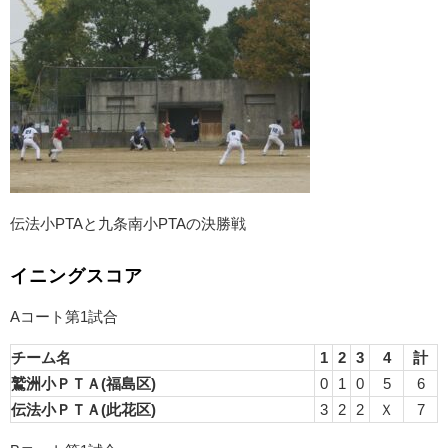
伝法小PTAと九条南小PTAの決勝戦
イニングスコア
Aコート第1試合
チーム名
1
2
3
4
計
鷲洲小ＰＴＡ(福島区)
0
1
0
5
6
伝法小ＰＴＡ(此花区)
3
2
2
Ｘ
7