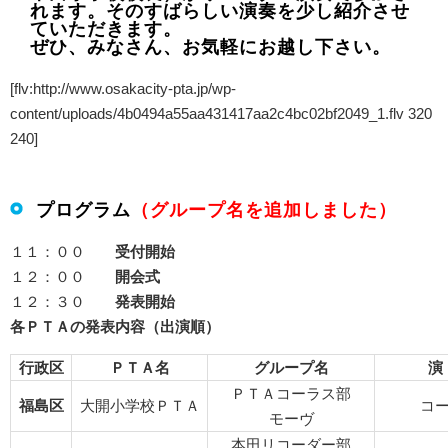
れます。そのすばらしい演奏を少し紹介させ
ていただきます。
ぜひ、みなさん、お気軽にお越し下さい。
[flv:http://www.osakacity-pta.jp/wp-
content/uploads/4b0494a55aa431417aa2c4bc02bf2049_1.flv 320
240]
プログラム
（グループ名を追加しました）
１１：００
受付開始
１２：００
開会式
１２：３０
発表開始
各ＰＴＡの発表内容（出演順）
行政区
ＰＴＡ名
グループ名
演
ＰＴＡコーラス部
福島区
大開小学校ＰＴＡ
コ
モーヴ
本田リコーダー部