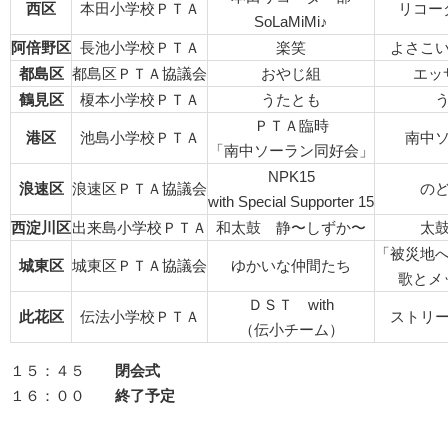
西区
本田小学校ＰＴＡ
リコー
SoLaMiMi♪
阿倍野区
長池小学校ＰＴＡ
楽笑
よさこ
都島区
都島区ＰＴＡ協議会
おやじ組
エッ
鶴見区
榎本小学校ＰＴＡ
うたとも
ＰＴＡ臨時
港区
池島小学校ＰＴＡ
南中
「南中ソーラン同好会」
NPK15
浪速区
浪速区ＰＴＡ協議会
の
with Special Supporter 15
西淀川区
出来島小学校ＰＴＡ
和太鼓 静〜しずか〜
太
「被災地
城東区
城東区ＰＴＡ協議会
ゆかいな仲間たち
歌とメ
ＤＳＴ with
此花区
伝法小学校ＰＴＡ
ストリ
（伝小チーム）
１５：４５
閉会式
１６：００
終了予定