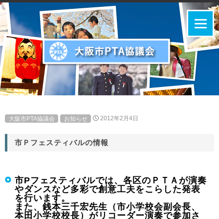
大阪市PTA協議会
お知らせ
2012年2月4日
市Ｐフェスティバルの情報
市Pフェスティバルでは、各区のＰＴＡが演奏
やダンスなど多彩で創意工夫をこらした発表
を行います。
また、銭本三千宏先生（市小学校会副会長、
本田小学校校長）がリコーダー演奏で参加さ