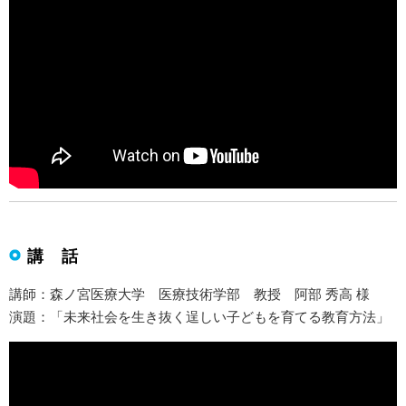
講 話
講師：森ノ宮医療大学 医療技術学部 教授 阿部 秀高 様
演題：「未来社会を生き抜く逞しい子どもを育てる教育方法」